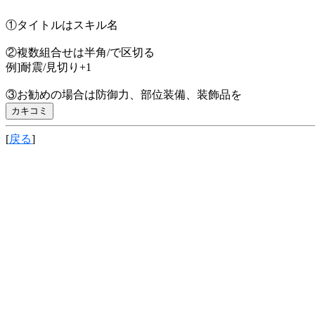
①タイトルはスキル名
②複数組合せは半角/で区切る
例]耐震/見切り+1
③お勧めの場合は防御力、部位装備、装飾品を
[
戻る
]