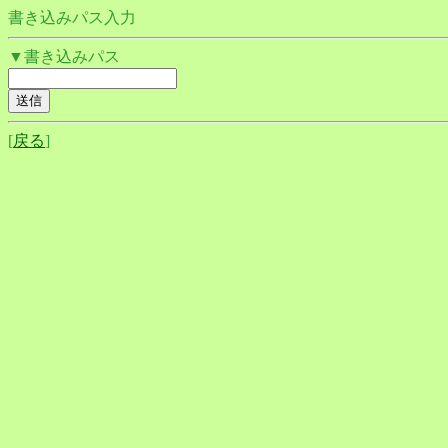
書き込みパス入力
▼書き込みパス
[
戻る
]