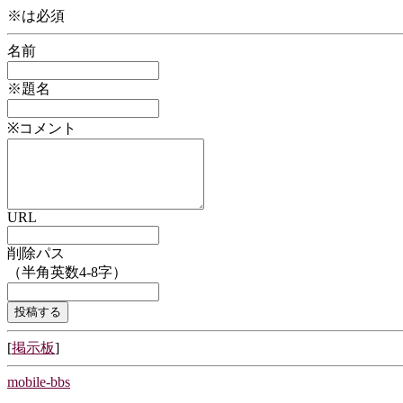
※は必須
名前
※題名
※コメント
URL
削除パス
（半角英数4-8字）
[
掲示板
]
mobile-bbs