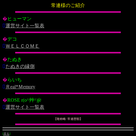
常連様のご紹介
�
ヒューマン

運営サイト一覧表
�
デコ

ＷＥＬＣＯＭＥ
�
たぬき

たぬきの縁側
�
らいち

Ｒeal*Ｍemory
�
ROSE r(o^艸^)∫ё

運営サイト一覧表
【敬称略･常連歴順】
[
戻る
]