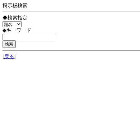
掲示板検索
◆検索指定
◆キーワード
[
戻る
]