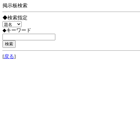
掲示板検索
◆検索指定
◆キーワード
[
戻る
]