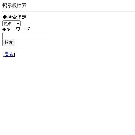
掲示板検索
◆検索指定
◆キーワード
[
戻る
]