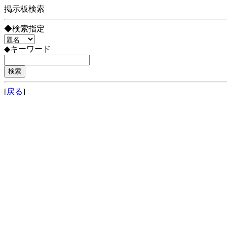
掲示板検索
◆検索指定
◆キーワード
[
戻る
]