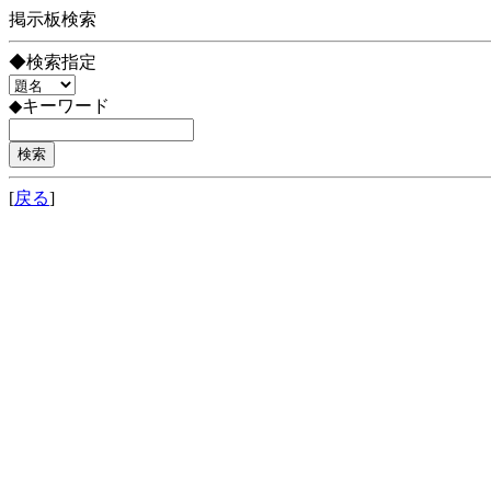
掲示板検索
◆検索指定
◆キーワード
[
戻る
]