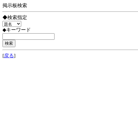
掲示板検索
◆検索指定
◆キーワード
[
戻る
]