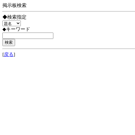
掲示板検索
◆検索指定
◆キーワード
[
戻る
]