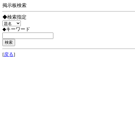
掲示板検索
◆検索指定
◆キーワード
[
戻る
]