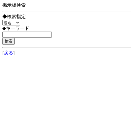
掲示板検索
◆検索指定
◆キーワード
[
戻る
]