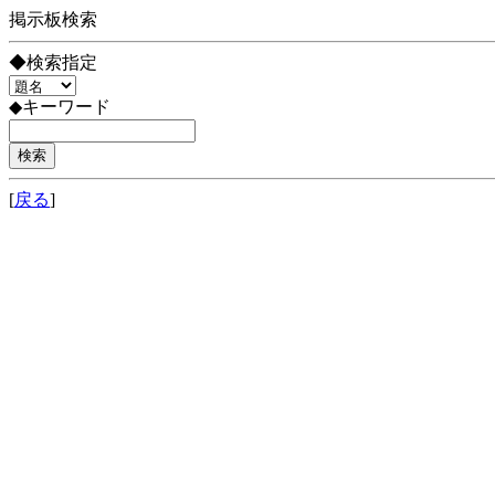
掲示板検索
◆検索指定
◆キーワード
[
戻る
]