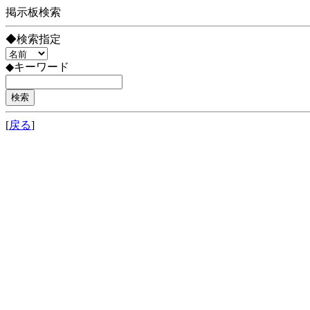
掲示板検索
◆検索指定
◆キーワード
[
戻る
]