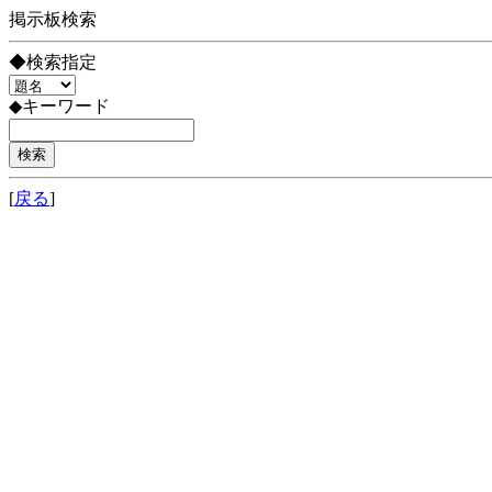
掲示板検索
◆検索指定
◆キーワード
[
戻る
]