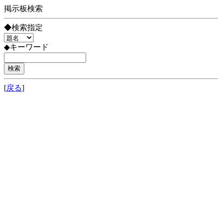
掲示板検索
◆検索指定
◆キーワード
[
戻る
]