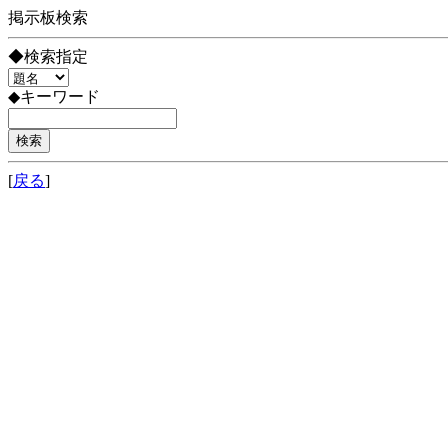
掲示板検索
◆検索指定
◆キーワード
[
戻る
]