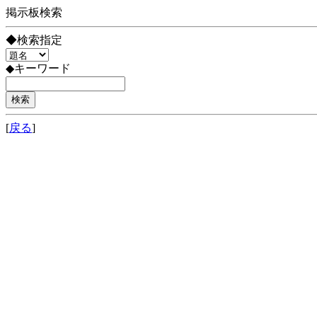
掲示板検索
◆検索指定
◆キーワード
[
戻る
]