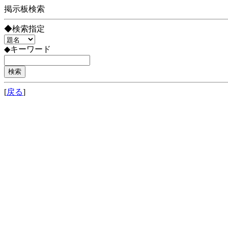
掲示板検索
◆検索指定
◆キーワード
[
戻る
]