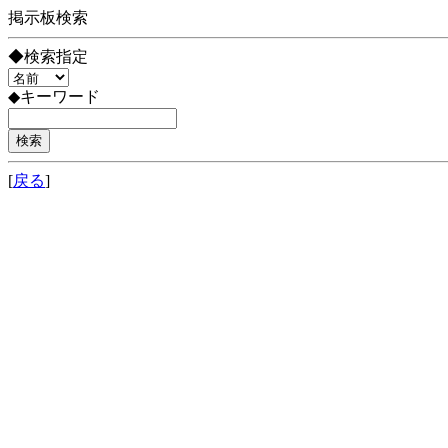
掲示板検索
◆検索指定
◆キーワード
[
戻る
]