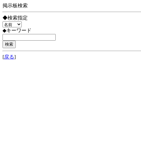
掲示板検索
◆検索指定
◆キーワード
[
戻る
]