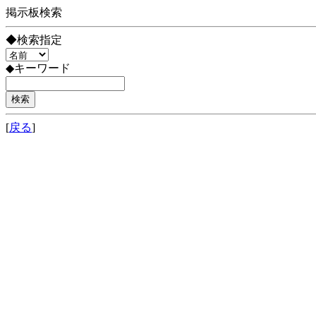
掲示板検索
◆検索指定
◆キーワード
[
戻る
]