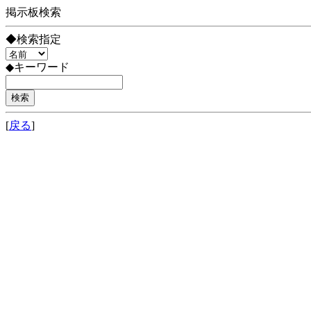
掲示板検索
◆検索指定
◆キーワード
[
戻る
]