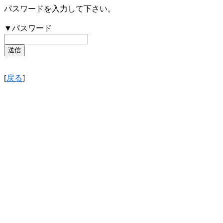
パスワードを入力して下さい。
▼パスワード
[
戻る
]