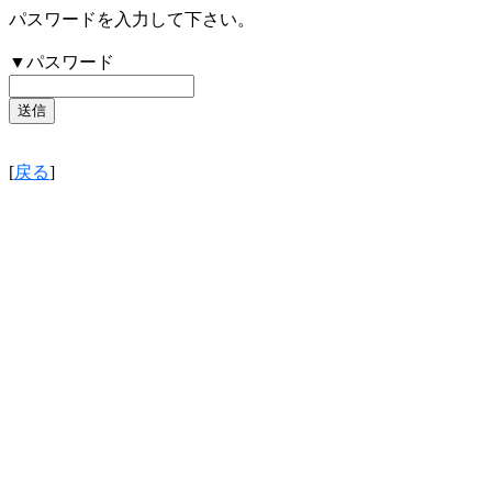
パスワードを入力して下さい。
▼パスワード
[
戻る
]