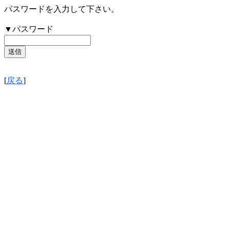
パスワードを入力して下さい。
▼パスワード
[
戻る
]