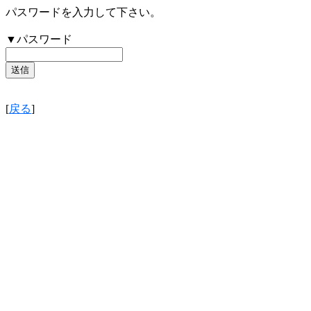
パスワードを入力して下さい。
▼パスワード
[
戻る
]