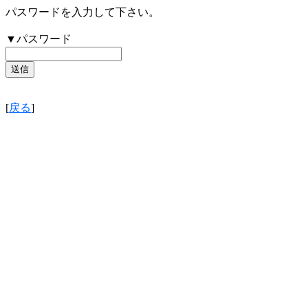
パスワードを入力して下さい。
▼パスワード
[
戻る
]