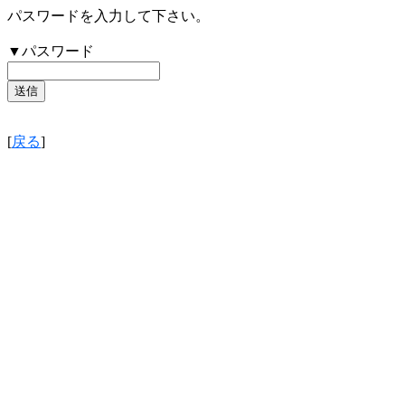
パスワードを入力して下さい。
▼パスワード
[
戻る
]