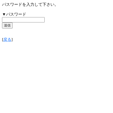
パスワードを入力して下さい。
▼パスワード
[
戻る
]