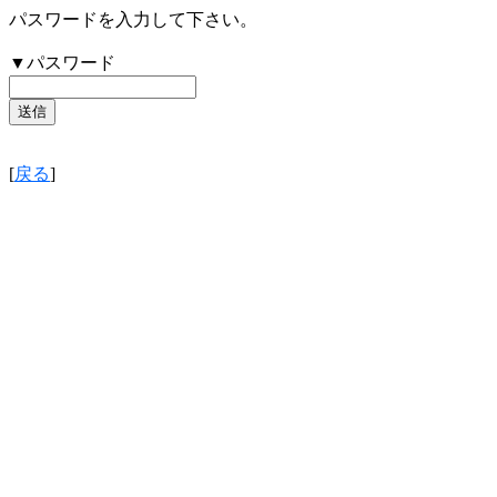
パスワードを入力して下さい。
▼パスワード
[
戻る
]