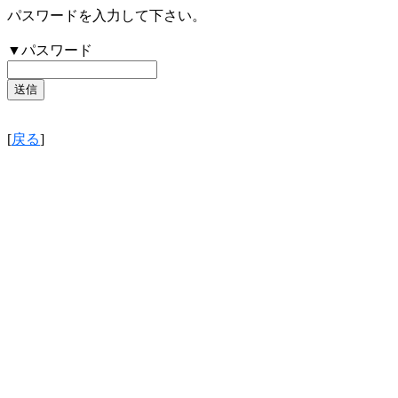
パスワードを入力して下さい。
▼パスワード
[
戻る
]