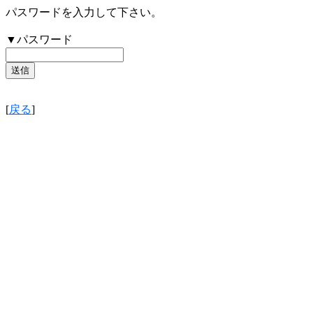
パスワードを入力して下さい。
▼パスワード
[
戻る
]