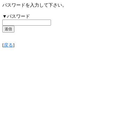
パスワードを入力して下さい。
▼パスワード
[
戻る
]