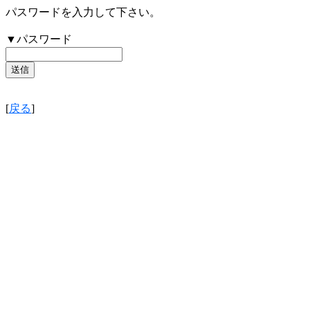
パスワードを入力して下さい。
▼パスワード
[
戻る
]