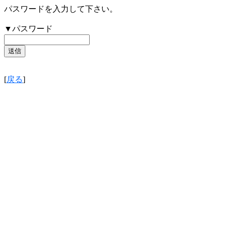
パスワードを入力して下さい。
▼パスワード
[
戻る
]