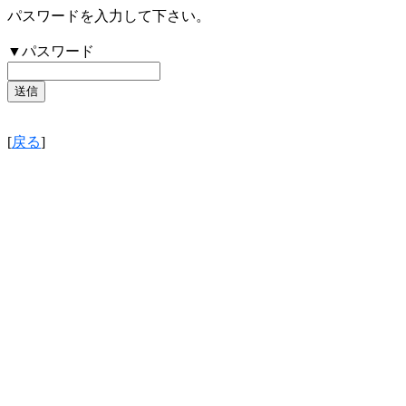
パスワードを入力して下さい。
▼パスワード
[
戻る
]