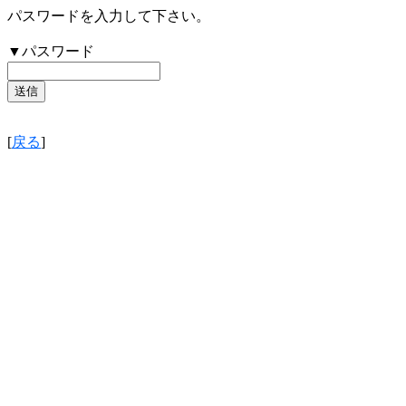
パスワードを入力して下さい。
▼パスワード
[
戻る
]