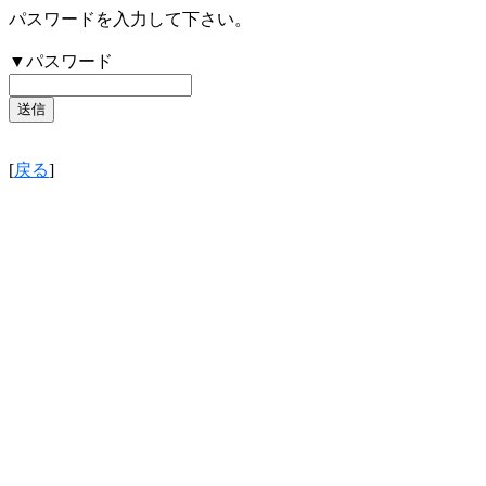
パスワードを入力して下さい。
▼パスワード
[
戻る
]