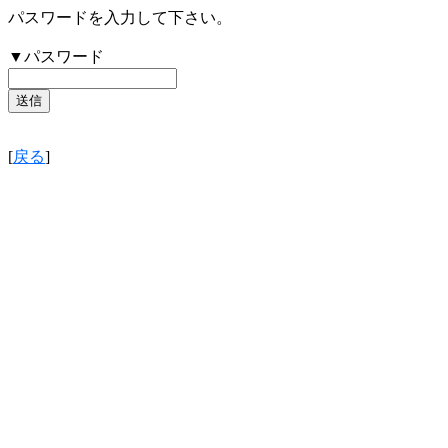
パスワードを入力して下さい。
▼パスワード
[
戻る
]