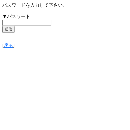
パスワードを入力して下さい。
▼パスワード
[
戻る
]