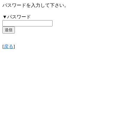
パスワードを入力して下さい。
▼パスワード
[
戻る
]