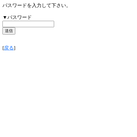
パスワードを入力して下さい。
▼パスワード
[
戻る
]