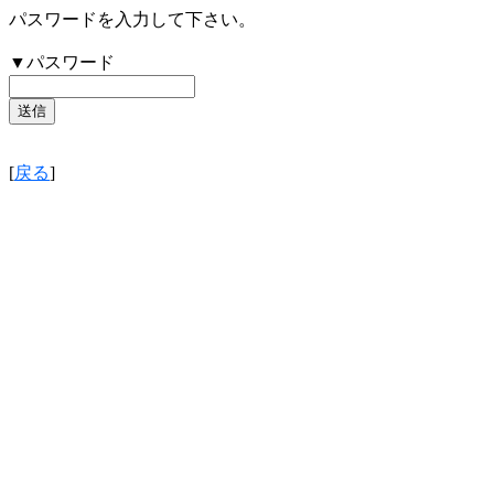
パスワードを入力して下さい。
▼パスワード
[
戻る
]