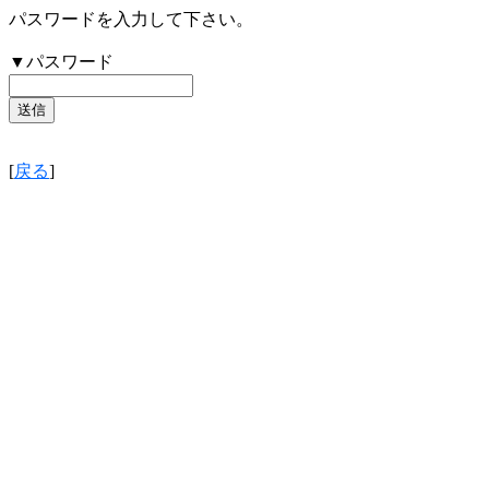
パスワードを入力して下さい。
▼パスワード
[
戻る
]