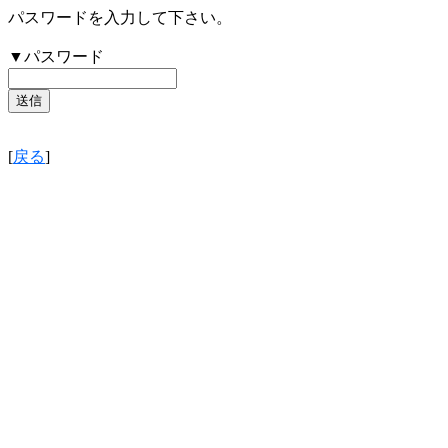
パスワードを入力して下さい。
▼パスワード
[
戻る
]