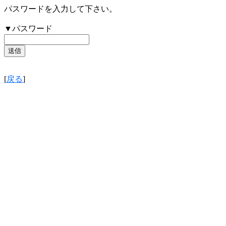
パスワードを入力して下さい。
▼パスワード
[
戻る
]