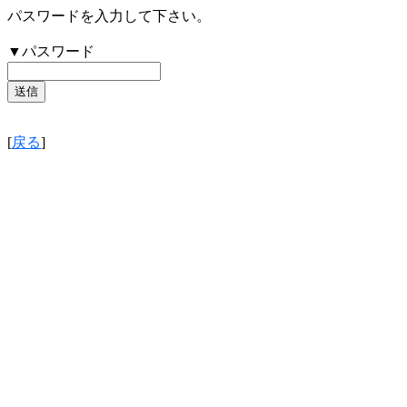
パスワードを入力して下さい。
▼パスワード
[
戻る
]