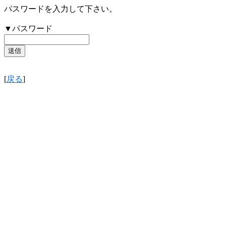
パスワードを入力して下さい。
▼パスワード
[
戻る
]